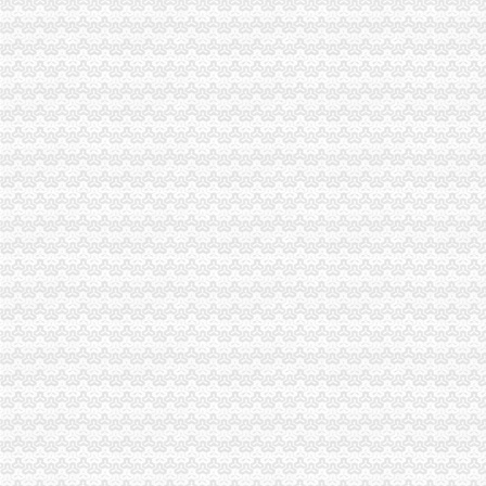
合作代理公司大全|合作代理公司名录|合作代理企业大全|合作代理厂家--
大地兴城_泽京微V_楼盘对比分析-重庆乐居
重庆市工作报告
【国理政新实践·重庆篇】权威发布|助推自贸区建设,重庆主城各区
【重庆驰骋广告有限公司分公司2018新招聘信息】_聘网
茶园新区注册进出口公司
中移物联网有限公司-风报
【幸运摇摇乐】幸运摇摇乐公司_幸运摇摇乐厂家_幸运摇摇乐供应商-
重庆市水利投资（集团）有限公司2014年度第二期中期票据评级报告.
品牌时规带公司_品牌时规带厂家_公司黄页-阿里巴巴
深市上市公司公告（3月12日）_东方财富网
经开区注册进出口公司
2016年重庆经开区外贸进出口总额达146.6亿元-中国网
经开区上半年外贸进出口完成5亿多美元
四川8家国家级经开区今年进出口额将突破40亿美元-四川-中国产业
进出口银行将向国家级经开区提供不少于1000亿元金融支持-咸宁新闻
昆明准悦商贸有限公司：国内贸易,物资供销,货物及技术进出口业务
长生桥注册进出口公司
“灯泡型”展线隧道。进出口平面距离为660m
园林绿化公司起名,园林绿化公司名字大全-起名网
州易桥财税,注册代理记账,姑苏区代理记账_苏州市州易桥财税