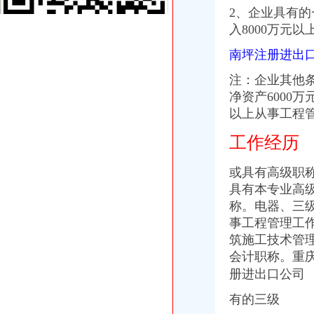
肇庆市诚信“红黑榜”新公布！40家企业上黑榜！有你认识的吗？-
2、企业具有的
宗申动力（001696）公司公告个股频道中国资本证劵网
入8000万元以
公司介绍_迪拜凤城华东营销中心会员商铺-中国贸易网-会员网站
隆鑫通用（）-公司公告-隆鑫通用：关于公司全资子公司与关联
南坪注册进出口
海棠溪注册进出口公司
东京1.5分
注：企业其他
【揭揭东县埔田镇】企业|厂家|黄页|名录_顺企网
净资产6000
重庆太实业（集团）股份有限公司第五届董事会第十五次会议决议公
以上从事工程
太鸟：审阅报告_搜狐财经_搜狐网
[衡苗圃社区发展规划]苗圃发展规划
工作经历
弹子石注册进出口公司
合作代理公司大全|合作代理公司名录|合作代理企业大全|合作代理厂家--
或具有高级职
大地兴城_泽京微V_楼盘对比分析-重庆乐居
具有本专业高
重庆市工作报告
称。电器、三级
【国理政新实践·重庆篇】权威发布|助推自贸区建设,重庆主城各区
事工程管理工
【重庆驰骋广告有限公司分公司2018新招聘信息】_聘网
筑施工技术管
茶园新区注册进出口公司
中移物联网有限公司-风报
会计职称。重
【幸运摇摇乐】幸运摇摇乐公司_幸运摇摇乐厂家_幸运摇摇乐供应商-
册进出口公司
重庆市水利投资（集团）有限公司2014年度第二期中期票据评级报告.
品牌时规带公司_品牌时规带厂家_公司黄页-阿里巴巴
有的三级
深市上市公司公告（3月12日）_东方财富网