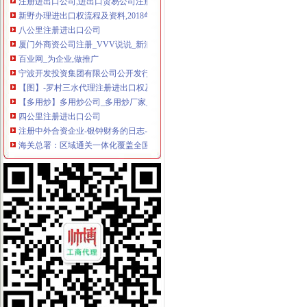
新野办理进出口权流程及资料,2018年进出口公司注册条件费用
八公里注册进出口公司
厦门外商资公司注册_VVV说说_新浪博客
百业网_为企业,做推广
宁波开发投资集团有限公司公开发行2017年公司券募集说明书摘要_
【图】-罗村三水代理注册进出口权及注册资质-佛山南海城市广场公
【多用炒】多用炒公司_多用炒厂家_多用炒供应商-黄页大全
四公里注册进出口公司
注册中外合资企业-银钟财务的日志-网易博客
海关总署：区域通关一体化覆盖全国_东方财富网
华海物流有限公司-物流公司|物流企业页-中国物流交易中心（
【需要美容仪器】需要美容仪器公司_需要美容仪器厂家_需要美容仪器
【巴彦淖尔临河区食品、饮料及烟草制品批发企业名录】_顺企网
上新街注册进出口公司
【海曙区注册公司、代办各类执照、税务、进出口权办理】-海曙海曙
公告精选：三家上市券商公布半年报证金增持两家_e公司_上市公司资
轴承企业-中华轴承网
【天长市人人进出口有限公司工资|天长市人人进出口有限公司待遇怎么
专业代理注册上一般纳税人公司注册,进出口贸易公司-上海58同城
南岸周边注册进出口公司
【58同城】汽车城翻译公司_汽车城翻译_专业翻译