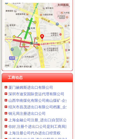
四公里
绿洲龙城[四公里]公交查询_重庆绿洲龙城[四公里]公交线路_绿洲龙城[
四公里个人租房,天津四公里个人房源出租,四公里免中介费房房屋出
南岸区四公里办公室搬家四公里专业搬家公司-久久信息网
四公里三居室租房,重庆四公里三室一厅租房整租,重庆四公里三室两
四公里房价网,2018四公里房价走势图,西安南岸四公里二手房价格-
南山注册进出口公司
深圳市辖区天马物流有限公司-页
工商动态
厦门赫姆斯进出口有限公司
深圳市迪安国际货运代理有限公司
山西华南煤化有限公司南山煤矿-企业信用深度报告-企业库-智
绍兴市昌茂进出口有限公司档案_企业资质证书_中国服装网
铜元局注册进出口公司
上海金融公司注册_进出口|自贸区公司注册_浦东|虹口|陆家嘴|崇明公司
你好,注册个进出口公司是到工商局注册吗？我想做绿食品出口越南
上海注册公司代办进出口经营权
注册进出口公司,进出口贸易公司注册,进出口公司注册流程-原创视