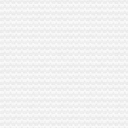
深市上市公司公告（3月12日）_东方财富网
002265：西仪股份：日常关联交易公告_-金字塔理财网
重庆到家了网络科技有限公司南岸区茶园新区分公司_【电话地址_招聘
【重庆茶园新区公司注册代理|公司年检代办|代办注册公司价格】-重庆
【重庆茶园新区工商注册|工商注册代理|工商注册代办】-重庆赶集网
【58同城】重庆南岸茶园新区工商注册_公司注册代_代办注册公司价格
重庆市茶园新区建设开发（集团）有限公司_【信用信息_诉讼信息_财
【重庆茶园新区进出口招聘网_进出口招聘信息】-重庆智联招聘
重庆菲尔凡游乐设施有限公司
【重庆茶园新区审计验资|公司注册验资|注册公司验资】-重庆赶集网
【重庆茶园新区外资公司注册|香港公司注册|离岸公司注册】-重庆赶集网
【58同城】重庆南岸茶园新区内资公司注册服务_内资公司注册代理_
重庆科迈物流有限公司茶园新区分公司联系方式_信用报告_工商信息-
重庆操作工：茶园新区美的大量招人会员-重庆爱问分类
【重庆明烁科技有限公司2018新招聘信息】_聘网
重庆市赛尔迪通讯科技有限公司
【58同城】茶园新区英语口译_口译员_茶园新区英语口译公司
【重庆市一站商贸有限公司2018新招聘信息】_聘网
重庆海升实业有限公司联系方式_信用报告_工商信息-启信宝
重庆操作工：茶园新区美的急招帅哥代招-重庆爱问分类
【58同城】茶园新区法律咨询电话_律师咨询_律师事务所