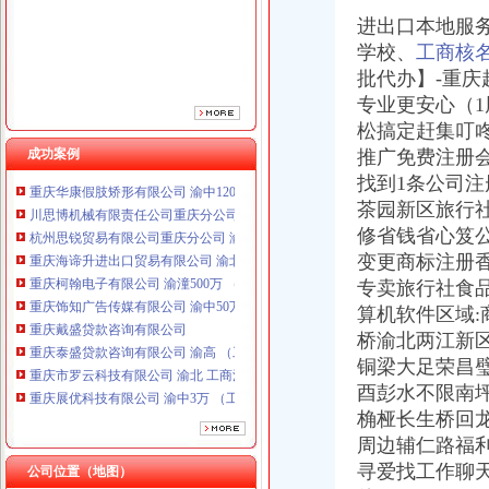
重庆柯翰电子有限公司 渝潼500万 （进出口权）
进出口本地服
重庆饰知广告传媒有限公司 渝中50万 （工商注册）
学校、
工商核
重庆戴盛贷款咨询有限公司
批代办】-重庆
重庆泰盛贷款咨询有限公司 渝高 （工商注册）
专业更安心（1
重庆市罗云科技有限公司 渝北 工商注册
松搞定赶集叮
重庆展优科技有限公司 渝中3万 （工商注册）
重庆市冰岛科技发展有限公司 渝沙50万 （进出口权）
成功案例
推广免费注册
重庆华康假肢矫形有限公司 渝中120万 （增资）
找到1条公司注
川思博机械有限责任公司重庆分公司 渝江 （工商注册）
茶园新区旅行社
杭州思锐贸易有限公司重庆分公司 渝中 （工商注册）
修省钱省心笈
重庆海谛升进出口贸易有限公司 渝北100万 （进出口权）
变更商标注册
重庆柯翰电子有限公司 渝潼500万 （进出口权）
专卖旅行社食
重庆饰知广告传媒有限公司 渝中50万 （工商注册）
算机软件区域
重庆戴盛贷款咨询有限公司
重庆泰盛贷款咨询有限公司 渝高 （工商注册）
桥渝北两江新
重庆市罗云科技有限公司 渝北 工商注册
铜梁大足荣昌
重庆展优科技有限公司 渝中3万 （工商注册）
酉彭水不限南
重庆市冰岛科技发展有限公司 渝沙50万 （进出口权）
桷桠长生桥回
重庆华康假肢矫形有限公司 渝中120万 （增资）
周边辅仁路福
川思博机械有限责任公司重庆分公司 渝江 （工商注册）
寻爱找工作聊
公司位置（地图）
杭州思锐贸易有限公司重庆分公司 渝中 （工商注册）