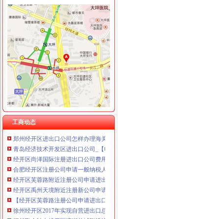
经开区注册进出口公司
2016年重庆经开区外贸进出口总额达146.6亿元-中国网
经开区上半年外贸进出口完成5亿多美元
四川8家国家级经开区今年进出口额将突破40亿美元-四川-中国产业
进出口银行将向国家级经开区提供不少于1000亿元金融支持-咸宁新闻
昆明准悦商贸有限公司：国内贸易,物资供销,货物及技术进出口业务
合肥经开区注册公司合肥代办进出口权无需法人到现场
六安办理进出口权合肥经开区注册公司价格
工商动态
郑州经开区进出口公司怎样办理海关进出口经营权【今日推荐网】
青岛经济技术开发区进出口公司_【电话地址_招聘信息_注册信息_信用
经开区尚泽国际注册进出口公司费用低服务好找李景会计-爱喇叭网
合肥经开区注册公司申请一般纳税人代账报税申请进出口经营权-会计/
经开区芙蓉路附近注册公司申请进出口权就找胡章蝶-爱喇叭网
经开区禹州天境附近注册新公司申请进出口找小江还代账-合肥58同城
【经开区芙蓉路注册公司申请进出口公司找安诚周源】-瑶海明光路易
徐州经开区2017年实现自营进出口总额188.8亿--江苏频道--人民网
江舒勤会计在经开区滨湖前城附近注册公司专进出口退税-合肥58同城