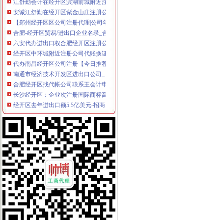
安诚江舒勤在经开区紫金山庄注册公司申请进出口经营权_志趣网
【郑州经开区区公司注册代理|公司年检代办|代办注册公司价格】-郑州
合肥-经开区贸易/进出口企业名录_合肥-经开区贸易/进出口公司大全-合
六安代办进出口权合肥经开区注册公司时间
经开区中环城附近注册公司代账换证申请进出口代办个体户找余嫔-爱
代办南昌经开区公司注册【今日推荐网-南昌工商/税务/财务】
南通市经济技术开发区进出口公司_【电话地址_招聘信息_注册信息_信
合肥经开区找代帐公司联系王会计申报纳税注册新公司申请进出口经营
长沙经开区：企业次注册国际商标高励10万元_湖南频道_红网
经开区去年进出口额5.5亿美元-招商引资-德州新闻网-权威媒体德州
【58同城】经开区进出口报关_经开区报关代理公司_经开区进出口代理
经开区中环城附近专业代帐找信捷江秀秀会计公司注册进出口-爱喇叭网
南昌经开区公司注册流程【今日推荐网】
经开区习友路汇林园小区代帐报税注册公司执照办理进出口经营权代理
周瑜在经开区中环城附近快速注册还是申请进出口经营合肥工商年检
经开区注册公司办理证件去哪办理？找安诚财务王晓猛专业为您解答-
【郑州-经开区贸易/进出口合资招聘_新郑州-经开区贸易/进出口合资
重庆经济技术开发区进出口公司红岩公司
郑州经开区进出口经营权申请流程费用企业如何申请进出口权,需具备
经开区股份制企业贸易/进出口招聘_郑州股份制企业招聘贸易/进出口信
郑州经开区注册公司代理流程（五证合一新版）_搜狐财经_搜狐网