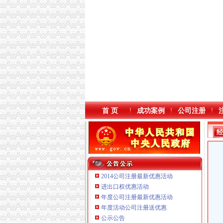
首 页
成功案例
公司注册
2014公司注册最新优惠活动
进出口权优惠活动
年度公司注册最新优惠活动
年度活动公司注册送优惠
公示公告