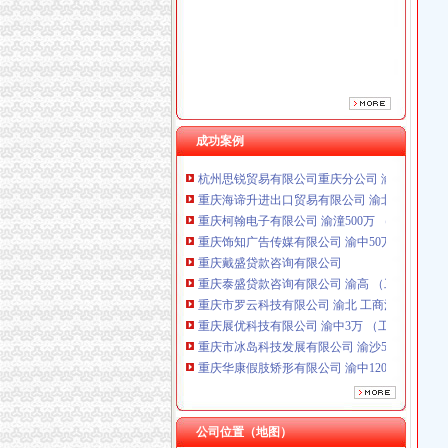
成功案例
重庆海谛升进出口贸易有限公司 渝北100万 （
重庆柯翰电子有限公司 渝潼500万 （进出口权
重庆饰知广告传媒有限公司 渝中50万 （工商注
重庆戴盛贷款咨询有限公司
重庆泰盛贷款咨询有限公司 渝高 （工商注册）
重庆市罗云科技有限公司 渝北 工商注册
重庆展优科技有限公司 渝中3万 （工商注册）
重庆市冰岛科技发展有限公司 渝沙50万 （进出
重庆华康假肢矫形有限公司 渝中120万 （增资
川思博机械有限责任公司重庆分公司 渝江 （工
杭州思锐贸易有限公司重庆分公司 渝中 （工商
重庆海谛升进出口贸易有限公司 渝北100万 （
重庆柯翰电子有限公司 渝潼500万 （进出口权
公司位置（地图）
重庆饰知广告传媒有限公司 渝中50万 （工商注