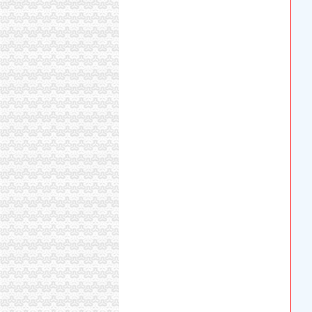
合肥经开区注册公司合肥代办进出口权无需法
六安办理进出口权合肥经开区注册公司价格
郑州经开区进出口公司怎样办理海关进出口经
青岛经济技术开发区进出口公司_【电话地址_招
经开区尚泽国际注册进出口公司费用低服务好找
合肥经开区注册公司申请一般纳税人代账报税申
经开区芙蓉路附近注册公司申请进出口权就找胡
经开区禹州天境附近注册新公司申请进出口找小
【经开区芙蓉路注册公司申请进出口公司找安诚
徐州经开区2017年实现自营进出口总额188.8亿-
江舒勤会计在经开区滨湖前城附近注册公司专进
安诚江舒勤在经开区紫金山庄注册公司申请进出
【郑州经开区区公司注册代理|公司年检代办|代
合肥-经开区贸易/进出口企业名录_合肥-经开区
六安代办进出口权合肥经开区注册公司时间
经开区中环城附近注册公司代账换证申请进出口
代办南昌经开区公司注册【今日推荐网-南昌工商
南通市经济技术开发区进出口公司_【电话地址_
合肥经开区找代帐公司联系王会计申报纳税注
长沙经开区：企业次注册国际商标高励10万元_
经开区去年进出口额5.5亿美元-招商引资-德州