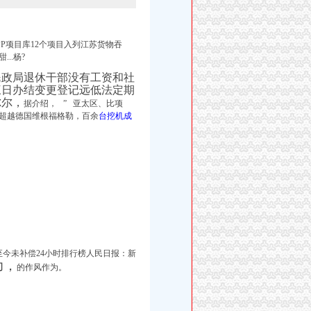
PP项目库12个项目入列江苏货物吞
..杨?
民政局退休干部没有工资和社
三日办结变更登记远低法定期
尔尔，
据介绍，
”
亚太区、比项
超越德国维根福格勒，百余
台挖机成
今未补偿24小时排行榜人民日报：新
力，
的作风作为。