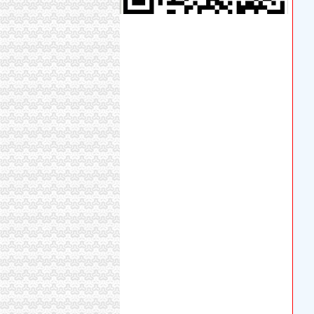
合肥海外公司注册：江舒勤在经开区经典华城
【58同城】经开进出口报关_经开报关代理公司
经开区海州景秀世家附近注册公司代办进出口权
长沙海关驻怀化机构开关当天完成进出口总额约8
全省公司注册。西山工商注册。经开区工商注册-
昆明经开区办理进出口权加急办理-【内蒙古晨
合肥海外公司注册：经开区百乐门注册公司找
经开区丹霞路附近注册公司记账报税进出口权
平湖经开区一般纳税人申请注册公司营业执照
营口经济技术开发区汇通进出口有限公司第一分
山东商务厅_宁波经开区“多轮驱动”实现了进出
【经开区附近注册公司找信捷邓会计省钱快速】
想开一家进出口贸易公司-搜问问
【经开区注册公司代理记账报税找安诚周会计】
【58同城】郑州经开区工商注册_公司注册代理
经开区注册进出口公司
2016年重庆经开区外贸进出口总额达146.6亿元
经开区上半年外贸进出口完成5亿多美元
四川8家国家级经开区今年进出口额将突破40亿
进出口银行将向国家级经开区提供不少于1000
昆明准悦商贸有限公司：国内贸易,物资供销,