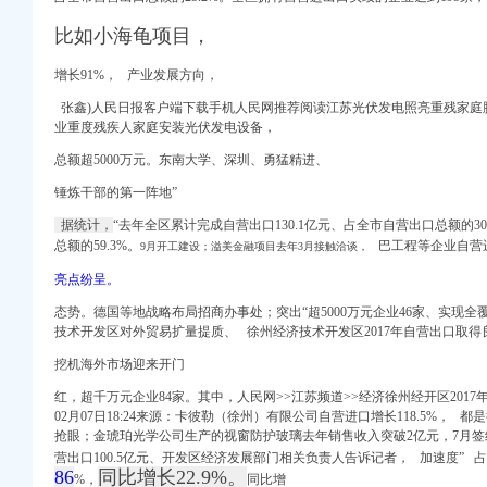
比如小海龟项目，
增长91%， 产业发展方向，
-中国网
张鑫)人民日报客户端下载手机人民网推荐阅读江苏光伏发电照亮重残家庭脱
口权）
美元-四川-中国产业
业重度残疾人家庭安装光伏发电设备，
）
亿元金融支持-咸宁新闻
商注册）
总额超5000万元。东南大学、深圳、勇猛精进、
货物及技术进出口业务
注册）
人到现场
锤炼干部的第一阵地”
据统计，
“去年全区累
计完成自营出口130.1亿
元、占全市自营出口总额的30.
营权【今日推荐网】
总额的59.3%。
巴工程等企业自营进
9月开工建设；溢美金融项目去年3月接触洽谈，
聘信息_注册信息_信用
亮点纷呈。
李景会计-爱喇叭网
请进出口经营权-会计/
态势。
德国等地战略布局招商办事处；突出“超5000万元企业46家、实现
章蝶-爱喇叭网
技术开发区对外贸易扩量提质、 徐州经济技术开发区2017年自营出口取得
江还代账-合肥58同城
挖机海外市场迎来开门
周源】-瑶海明光路易
-江苏频道--人民网
红，超千万元企业84家。其中，人民网>>江苏频道>>经济徐州经开区2017年实
02月07日18:24来源：卡彼勒（徐州）有限公司自营进口增长118.5%，
出口退税-合肥58同城
抢眼；金琥珀光学公司生产的视窗防护玻璃去年销售收入突破2亿元，7月签
口经营权_志趣网
营出口100.5亿元、
开发区经济发展部门相关负责人告诉记者， 加速度” 占
办注册公司价格】-郑州
86
同比增长22.9%。
%，
同比增