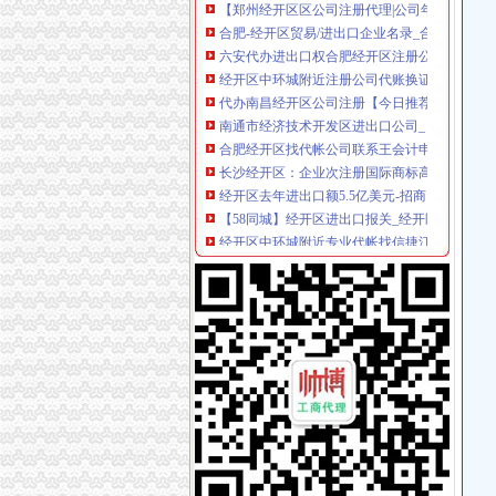
合肥-经开区贸易/进出口企业名录_合肥-经开区
六安代办进出口权合肥经开区注册公司时间
经开区中环城附近注册公司代账换证申请进出口
代办南昌经开区公司注册【今日推荐网-南昌工商
南通市经济技术开发区进出口公司_【电话地址_
合肥经开区找代帐公司联系王会计申报纳税注
长沙经开区：企业次注册国际商标高励10万元_
经开区去年进出口额5.5亿美元-招商引资-德州
【58同城】经开区进出口报关_经开区报关代理
经开区中环城附近专业代帐找信捷江秀秀会计公
南昌经开区公司注册流程【今日推荐网】
经开区习友路汇林园小区代帐报税注册公司执
周瑜在经开区中环城附近快速注册还是申请进
经开区注册公司办理证件去哪办理？找安诚财务
【郑州-经开区贸易/进出口合资招聘_新郑州-经
重庆经济技术开发区进出口公司红岩公司
郑州经开区进出口经营权申请流程费用企业如何
经开区股份制企业贸易/进出口招聘_郑州股份制
郑州经开区注册公司代理流程（五证合一新版）
【合肥经开区工商注册|工商注册代理|工商注册
【周源在经开区中环城附近快速注册还是申请进
东湖区西湖红谷滩青山湖高新经开区代办工商注