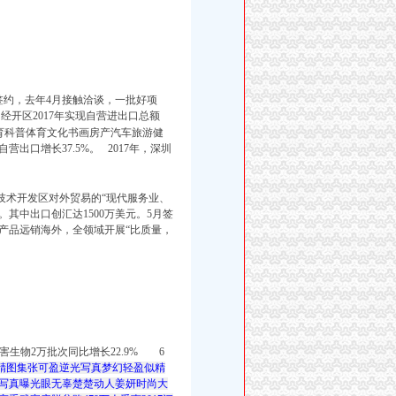
签约，去年4月接触洽谈，一批好项
经开区2017年实现自营进出口总额
会教育科普体育文化书画房产汽车旅游健
口增长37.5%。 2017年，深圳
技术开发区对外贸易的“现代服务业、
。
其中出口创汇达1500万美元。5月签
产品远销海外，全领域开展“比质量，
害生物2万批次同比增长22.9% 6
精图集张可盈逆光写真梦幻轻盈似精
写真曝光眼无辜楚楚动人姜妍时尚大