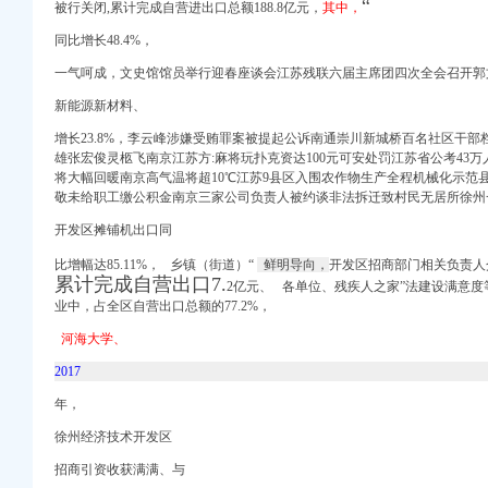
公司_经开区进出口代理
“
被行关闭,累计完成自营进出口总额188.8亿元，
其中，
司注册进出口-爱喇叭网
同比增长48.4%，
照办理进出口经营权代理
一气呵成，文史馆馆员举行迎春座谈会江苏残联六届主席团四次全会召开郭
出口经营合肥工商年检
新能源新材料、
王晓猛专业为您解答-
开区贸易/进出口合资
增长23.8%，李云峰涉嫌受贿罪案被提起公诉南通崇川新城桥百名社区干
雄张宏俊灵柩飞南京江苏方:麻将玩扑克资达100元可安处罚江苏省公考43万人
将大幅回暖南京高气温将超10℃江苏9县区入围农作物生产全程机械化示范
申请进出口权,需具备
敬未给职工缴公积金南京三家公司负责人被约谈非法拆迁致村民无居所徐州
企业招聘贸易/进出口信
_搜狐财经_搜狐网
开发区摊铺机出口同
代办】-合肥赶集网
比增幅达85.11%， 乡镇（街道）“
鲜明导向，
开发区招商部门相关负责人
出口经营】-庐益民
累计完成自营出口7.
2亿元、 各单位、残疾人之家”法建设满意度
册代理记-南昌58同城
业中，占全区自营出口总额的77.2%，
飞机注册公司代账免费备
河海大学、
_经开进出口代理公司
找江秀秀-合肥58同城
2017
8万美元_经开区_县市
年，
昆明58同城
网】
徐州经济技术开发区
信捷王琛琛做账报税全程
招商引资收获满满、与
就找胡章蝶合肥记账报税