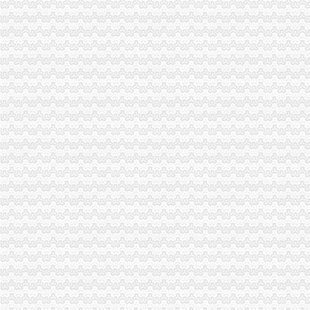
【58同城】上新街证件笔译_上新街证件笔译公司
【58同城】无锡宜兴新街街道工商注册_公司注册代_代办注册公司价格
杭州索奕进出口有限公司-新街镇新塘头工业园975号—杭州E都市
东方辽宁进出口有限公司
【58同城】重庆江北华新街工商注册_公司注册代理_代办注册公司价格
专业代理注册上一般纳税人公司注册,进出口贸易公司-上海58同城
广东粤兴发进出口有限公司_【电话地址_招聘信息_注册信息_信用信息
深圳市海鹏进出口贸易公司上步物资回收站_【电话地址_招聘信息_注
中山东路代办公司注册代办进出口权出口退税验资等-宁波58同城
一般进出口贸易公司_一般进出口贸易生产厂家_企业公司
深圳精茂进口商品展示交易中心有限公司-搜百科
武汉公司注销：武昌速办全省：公司注册、集团公司注册、进出口资格
【无锡新街街道工商注册|工商注册代理|工商注册代办】-无锡赶集网
义乌市杰达进出口有限公司_【电话地址_招聘信息_注册信息_信用信息
北京进出口公司注册_北京工商网上注册_新浪博客
杭州税务咨询：上城区望江东路代账注册公司年检进出口退税找安诚谭
注册离岸公司充当外贸进出口企业的中间商杭州海外公司注册今题网
华新街公司注册、代理记账、税务清算、公司注销重庆工商年检今题网
自贸区设立进出口公司条件专业代理自贸区注册公司流程_志趣网
山东赑贝贸易有限公司联系方式_信用报告_工商信息-启信宝
广东进出口代理服务公司_广东进出口代理服务生产厂家_企业公司P8
北京市崇文区培新街5号,北京同仁堂科技发展股份有限公司进出口分