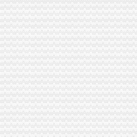
南岸区上新街开锁公司,上新街修锁换锁芯。-久久信息网
中进汽贸上海进出口贸易有限公司-2007车市之星颁典礼-易车网|汽车
黑龙江大庆市高新产业技术开发区创业新街18号各种机械高新产业公
【天长市人人进出口有限公司工资|天长市人人进出口有限公司待遇怎么
北京同仁堂科技发展股份有限公司进出口分公司-城市吧街景地图
注册进出口公司—在线播放—优酷网,高清在线观看
进出口代理公司_进出口代理厂家_公司黄页-阿里巴巴
海良进出口贸易有限公司澳门黑沙环新街273号金海山第十三座地下C
【温州进出口服务企业名录_温州进出口服务公司黄页】-搜了网