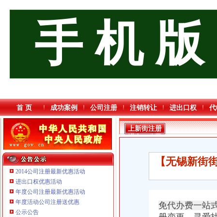
手 机 版
首 页
成功案例
公司注册
注销转让
进出口权
代
上新街注册
进出口公司
【无锡新街街
2014公司注册最新优惠活动
进出口权优惠活动
年度公司注册最新优惠活动
年度活动公司注册送优惠
免代办费一站式
重庆海谛升进出口贸易有限公司 渝北100万 （进出口权）
公示公告