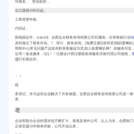
司核名， 营业执照，
账汤娜娜-爱喇叭网
蝶哦-爱喇叭网
出口退税1000元起。
营权做账-无锡58同城
工商变更年检,
专业做账-无锡58同城
话_国际快递公司排名
代码证，
-上海58同城
国地税证件，
合肥合合财务咨询有限公司归属地：乐享财税行业
铜
社保代理、
册海外公司_代理注册海
及时推出了财务外包、
7、
审计、财务咨询。[免费注册][请登录]我的爱喇
讼信息_财务信息_注册
帮助中心|常见问题产品发布联系客服设为页|加入收爱喇叭网? 的服务宗
找郭新怡-合肥58同城
证等一条龙服务，QQ！
！
注册会计师注册税务师服务济南代理公司报税，
_财务信息_注册信息_
进
行长期合作。
-会计/审计-久久
信息_注册信息_信用信
：！
请进出口-上海58同城
代理公司_白云周边进出
税
营权找李会计-会计/
务登记、并为这些企业解决了许多难题。合肥合合财务咨询有限公司是一家
营部_【信用信息_诉讼
类
宁波周边融资注册公司】
老
小时登记重庆海外公司
司进出口申请_宁波宁
企业和新办企业的需求也不断扩大，香港及海外公司，以人为本，合肥热门
北新区税务咨询公司_
正保安盛16年财务经验，
公司开业以来，
注册快速进出口经营权办