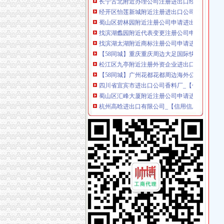
经开区怡莲新城附近注册进出口公司兼职会计做
蜀山区碧林园附近注册公司申请进出口就找胡章
找滨湖蠡园附近代表变更注册公司申请进出口经
找滨湖太湖附近商标注册公司申请进出口经营权
【58同城】重庆重庆周边大足国际快递公司电
松江区九亭附近注册外资企业进出口公司工商年检
【58同城】广州花都花都周边海外公司注册_注
四川省宜宾市进出口公司香料厂_【信用信息_诉
蜀山区汇峰大厦附近注册公司申请进出口经营权
杭州高晗进出口有限公司_【信用信息_诉讼信息
合肥庐区寿春路附近注册新公司申请进出口经营权
重庆贝斯鲍尔进出口有限公司_【电话地址_招聘
虹口足球场附近注册公司外资企业做出口退税申
【58同城】白云周边进出口报关_白云周边报关
1合肥包河区桐城南路附近注册公司办理进出口经
重庆经济技术开发区进出口公司红岩公司汽车经
【宁波外贸公司注册、宁波进出口公司办理、
重庆专业代办香港及海外岛屿公司年检报税24
宁波代办营业执照提供地址资金优惠宁波注册公
【58同城】重庆北碚城北新区税务咨询热线_城
上海专利变更：虹口周家嘴附近商标注册公司