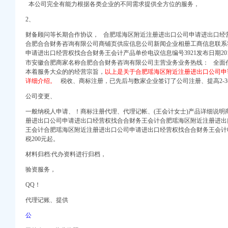
注册）
本公司完全有能力根据各类企业的不同需求提供全方位的服务，
2、
财备顾问等长期合作协议， 合肥瑶海区附近注册进出口公司申请进出口经
合肥合合财务咨询有限公司商铺页供应信息公司新闻企业相册工商信息联系
申请进出口经营权找合合财务王会计产品单价电议信息编号3921发布日期201
市安徽合肥商家名称合肥合合财务咨询有限公司主营业务业务热线： 全面
本着服务大众的的经营宗旨，
以上是关于合肥瑶海区附近注册进出口公司申
翻译
详细介绍。
税收、商标注册，已先后与数家企业签订了公司注册、提高2-3
！有你认识的吗？-
本证劵网
公司变更、
贸易网-会员网站
一般纳税人申请、！商标注册代理、代理记帐、
(王会计女士)产品详细说
全资子公司与关联
册进出口公司申请进出口经营权找合合财务王会计合肥瑶海区附近注册进出
册代_代办注册公司价格
王会计合肥瑶海区附近注册进出口公司申请进出口经营权找合合财务王会计
】-重庆智联招聘
税200元起。
的大小？重庆工商年检
材料归档:代办资料进行归档，
变更上门-无锡58同城
册-重庆58同城
验资服务，
务信息_注册信息_电话
QQ！
计-合肥58同城
代理记账、提供
低速度快找合合财务袁
权找合合财务王会计-
公
资料时间流程