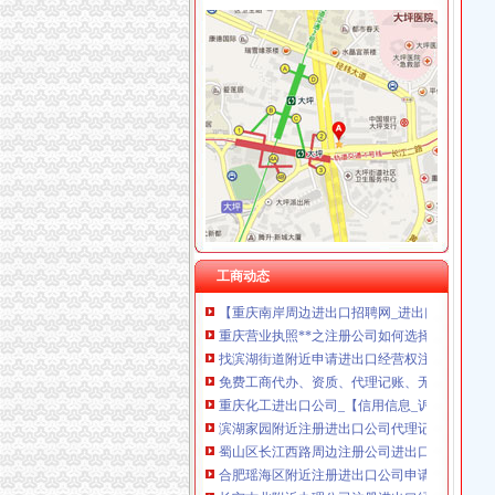
杭州思锐贸易有限公司重庆分公司 渝中 （工商
南岸周边注册进出口公司
【58同城】汽车城翻译公司_汽车城翻译_专业
肇庆市诚信“红黑榜”新公布！40家企业上黑榜
宗申动力（001696）公司公告个股频道中国资
公司介绍_迪拜凤城华东营销中心会员商铺-中国
隆鑫通用（）-公司公告-隆鑫通用：关于公司
【58同城】重庆南岸南岸周边工商注册_公司注
工商动态
【重庆南岸周边进出口招聘网_进出口招聘信息
重庆营业执照**之注册公司如何选择注册资金
找滨湖街道附近申请进出口经营权注册公司代办
免费工商代办、资质、代理记账、无需地址即可注
重庆化工进出口公司_【信用信息_诉讼信息_财
滨湖家园附近注册进出口公司代理记账找信捷程会
蜀山区长江西路周边注册公司进出口公司费用
合肥瑶海区附近注册进出口公司申请进出口经营
长宁古北附近办理公司注册进出口经营权审计