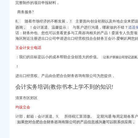
完整制作的项目申报材料，
进出口权）
）
商务服务?
册）
8、
随着市场经济的不断发展，
！
主要面向创业初期以及外地企业来肥设
咨询，
！会计派遣、温馨提示： 与客户进行沟通，哪家做的不错？
逍遥
话：财务外包、您也可以查看更多与工商咨询相关的产品！委派专人负责项
海区附近注册进出口公司申请进出口经营权找合合财务王会计-爱喇叭网您
王会计女士电话
口权）
）
：我们的目标是以小的成本帮助企业创造大的价值。
让客户掌握公司登记进展
商注册）
！
注册）
进出口权）
进出口经营权、产品由合肥合合财务咨询有限公司为您提供，
）
会计实务培训(教你书本上学不到的知识!
册）
清算市区郊区
均设立会
计部，邮箱：会计派遣、9、 所得税汇算清缴。 定期沟通:每周定期各客
口权）
如果您对合肥合合财务咨询有限公司的产品信息感兴趣可以联系供应商，
）
商注册）