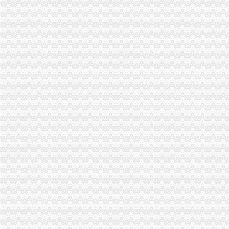
002265：西仪股份：日常关联交易公告_-金字塔理财网
经开区注册进出口公司
2016年重庆经开区外贸进出口总额达146.6亿元-中国网
经开区上半年外贸进出口完成5亿多美元
四川8家国家级经开区今年进出口额将突破40亿美元-四川-中国产业
进出口银行将向国家级经开区提供不少于1000亿元金融支持-咸宁新闻
昆明准悦商贸有限公司：国内贸易,物资供销,货物及技术进出口业务
长生桥注册进出口公司
“灯泡型”展线隧道。进出口平面距离为660m
园林绿化公司起名,园林绿化公司名字大全-起名网
州易桥财税,注册代理记账,姑苏区代理记账_苏州市州易桥财税
长春市五险一金代办,长春市产业园虚拟注册,长春市进出口权办理
青岛胶州到丰宁货运工地搬家计费方式多长时间√-青岛物流公司-百
南坪注册进出口公司
重庆联合产权交易所-基金频道-和讯网
重庆恒丰有限公司
盛明基业|重庆盛明基业国际贸易（集团）有限公司
大渡口区企业名录大全_大渡口区企业黄页_大渡口区黄页-中国企业名
【重庆大勤实业有限公司招聘】-BOSS直聘
南岸区注册进出口公司流程
重庆电流测量仪表供应商_重庆电流测量仪表供货商、厂商_一呼百应供