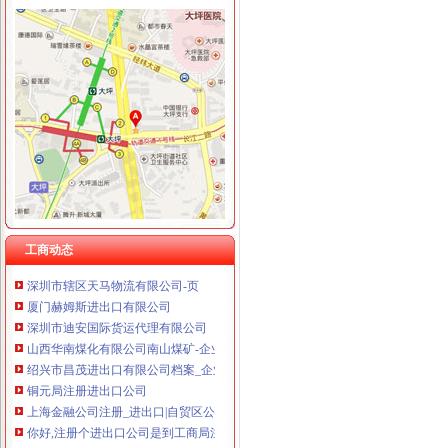
杭州思锐贸易有限公司重庆分公司 渝中 （工商注册）
四公里
绿洲龙城[四公里]公交查询_重庆绿洲龙城[四公里]公交线路_绿洲龙城[
四公里个人租房,天津四公里个人房源出租,四公里免中介费房房屋出
南岸区四公里办公室搬家四公里专业搬家公司-久久信息网
四公里三居室租房,重庆四公里三室一厅租房整租,重庆四公里三室两
四公里地铁站附近的院_重庆地铁
南山注册进出口公司
工商动态
深圳市辖区天马物流有限公司-页
厦门赫姆斯进出口有限公司
深圳市迪安国际货运代理有限公司
山西华南煤化有限公司南山煤矿-企业信用深度报告-企业库-智
绍兴市昌茂进出口有限公司档案_企业资质证书_中国服装网
铜元局注册进出口公司
上海金融公司注册_进出口|自贸区公司注册_浦东|虹口|陆家嘴|崇明公司
你好,注册个进出口公司是到工商局注册吗？我想做绿食品出口越南
上海注册公司代办进出口经营权