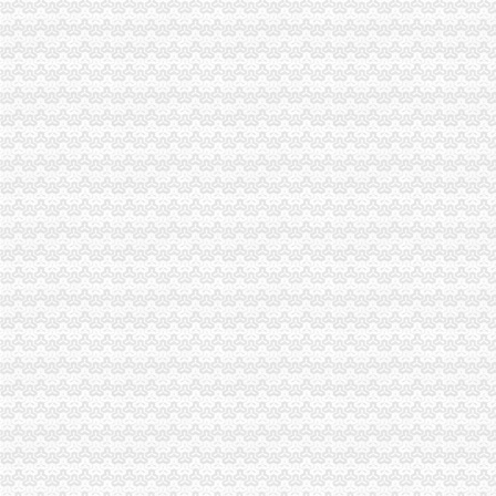
太集团（）2006年年度报告_股票频道_证券之星
中国嘉陵工业股份有限公司（集团）第七届董事会第二十六次会议决议
广宇发展（000537）-公司公告-广宇发展：北京市嘉源律师事务所关于
中国嘉陵工业股份有限公司（集团）第七届董事会第二十六次会议决议
重庆注册进出口公司
【来宾进出口公司注册公司排名_排行榜_十大品牌_口碑好的进出口公
【大庆进出口公司注册公司排名_排行榜_十大品牌_口碑好的进出口公
【大理进出口公司注册公司排名_排行榜_十大品牌_口碑好的进出口公
【萍乡进出口公司注册公司排名_排行榜_十大品牌_口碑好的进出口公
【南进出口公司注册公司排名_排行榜_十大品牌_口碑好的进出口公
南岸区注册进出口公司
重庆市如如进出口有限公司_中塑在线
南岸区蓝二手车_南岸区二手车交易网_中国二手车城
重庆博盈瑞融商贸有限公司
广州荔湾区南岸路写字楼出租,广州荔湾区南岸路写字楼买卖信息免费
南岸区招聘行政助理
四公里
绿洲龙城[四公里]公交查询_重庆绿洲龙城[四公里]公交线路_绿洲龙城[
四公里个人租房,天津四公里个人房源出租,四公里免中介费房房屋出
南岸区四公里办公室搬家四公里专业搬家公司-久久信息网
四公里三居室租房,重庆四公里三室一厅租房整租,重庆四公里三室两