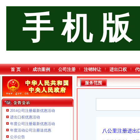
手 机 版
首 页
成功案例
公司注册
注销转让
进出口权
代
服务范围
2014公司注册最新优惠活动
进出口权优惠活动
年度公司注册最新优惠活动
年度活动公司注册送优惠
八公里注册进出口
公示公告