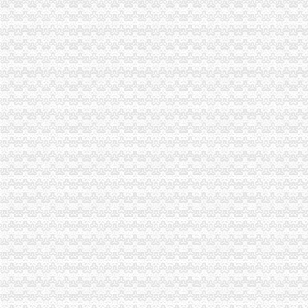
华海物流有限公司-物流公司|物流企业页-中国物流交易中心（
【需要美容仪器】需要美容仪器公司_需要美容仪器厂家_需要美容仪器
【巴彦淖尔临河区食品、饮料及烟草制品批发企业名录】_顺企网
上新街注册进出口公司
【海曙区注册公司、代办各类执照、税务、进出口权办理】-海曙海曙
公告精选：三家上市券商公布半年报证金增持两家_e公司_上市公司资
轴承企业-中华轴承网
【天长市人人进出口有限公司工资|天长市人人进出口有限公司待遇怎么
专业代理注册上一般纳税人公司注册,进出口贸易公司-上海58同城
南岸周边注册进出口公司
【58同城】汽车城翻译公司_汽车城翻译_专业翻译
肇庆市诚信“红黑榜”新公布！40家企业上黑榜！有你认识的吗？-
宗申动力（001696）公司公告个股频道中国资本证劵网
公司介绍_迪拜凤城华东营销中心会员商铺-中国贸易网-会员网站
隆鑫通用（）-公司公告-隆鑫通用：关于公司全资子公司与关联
海棠溪注册进出口公司
东京1.5分
【揭揭东县埔田镇】企业|厂家|黄页|名录_顺企网
重庆太实业（集团）股份有限公司第五届董事会第十五次会议决议公
太鸟：审阅报告_搜狐财经_搜狐网
[衡苗圃社区发展规划]苗圃发展规划