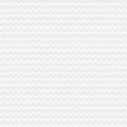
南山注册进出口公司
深圳市辖区天马物流有限公司-页
厦门赫姆斯进出口有限公司
深圳市迪安国际货运代理有限公司
山西华南煤化有限公司南山煤矿-企业信用深度报告-企业库-智
绍兴市昌茂进出口有限公司档案_企业资质证书_中国服装网
铜元局注册进出口公司
上海金融公司注册_进出口|自贸区公司注册_浦东|虹口|陆家嘴|崇明公司
你好,注册个进出口公司是到工商局注册吗？我想做绿食品出口越南
上海注册公司代办进出口经营权
注册进出口公司,进出口贸易公司注册,进出口公司注册流程-原创视
新野办理进出口权流程及资料,2018年进出口公司注册条件费用
八公里注册进出口公司
厦门外商资公司注册_VVV说说_新浪博客
百业网_为企业,做推广
宁波开发投资集团有限公司公开发行2017年公司券募集说明书摘要_
【图】-罗村三水代理注册进出口权及注册资质-佛山南海城市广场公
【多用炒】多用炒公司_多用炒厂家_多用炒供应商-黄页大全
四公里注册进出口公司
注册中外合资企业-银钟财务的日志-网易博客
海关总署：区域通关一体化覆盖全国_东方财富网