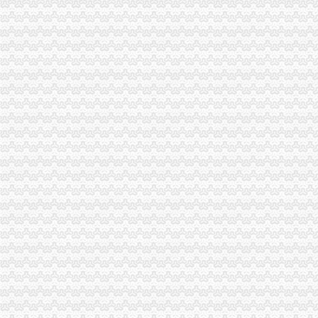
华海物流有限公司-物流公司|物流企业页-中国物流交易中心（
【需要美容仪器】需要美容仪器公司_需要美容仪器厂家_需要美容仪器
【巴彦淖尔临河区食品、饮料及烟草制品批发企业名录】_顺企网
上新街注册进出口公司
【海曙区注册公司、代办各类执照、税务、进出口权办理】-海曙海曙
公告精选：三家上市券商公布半年报证金增持两家_e公司_上市公司资
轴承企业-中华轴承网
【天长市人人进出口有限公司工资|天长市人人进出口有限公司待遇怎么
专业代理注册上一般纳税人公司注册,进出口贸易公司-上海58同城
南岸周边注册进出口公司
【58同城】汽车城翻译公司_汽车城翻译_专业翻译
肇庆市诚信“红黑榜”新公布！40家企业上黑榜！有你认识的吗？-
宗申动力（001696）公司公告个股频道中国资本证劵网
公司介绍_迪拜凤城华东营销中心会员商铺-中国贸易网-会员网站
隆鑫通用（）-公司公告-隆鑫通用：关于公司全资子公司与关联
海棠溪注册进出口公司
东京1.5分
【揭揭东县埔田镇】企业|厂家|黄页|名录_顺企网
重庆太实业（集团）股份有限公司第五届董事会第十五次会议决议公
太鸟：审阅报告_搜狐财经_搜狐网
[衡苗圃社区发展规划]苗圃发展规划