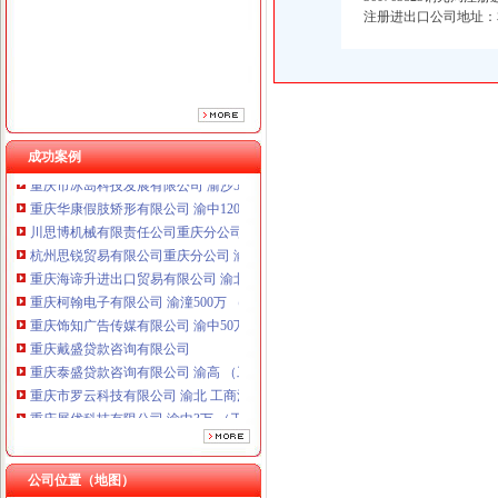
重庆海谛升进出口贸易有限公司 渝北100万 （进出口权）
注册进出口公司地址：
重庆柯翰电子有限公司 渝潼500万 （进出口权）
重庆饰知广告传媒有限公司 渝中50万 （工商注册）
重庆戴盛贷款咨询有限公司
重庆泰盛贷款咨询有限公司 渝高 （工商注册）
重庆市罗云科技有限公司 渝北 工商注册
重庆展优科技有限公司 渝中3万 （工商注册）
成功案例
重庆市冰岛科技发展有限公司 渝沙50万 （进出口权）
重庆华康假肢矫形有限公司 渝中120万 （增资）
川思博机械有限责任公司重庆分公司 渝江 （工商注册）
杭州思锐贸易有限公司重庆分公司 渝中 （工商注册）
重庆海谛升进出口贸易有限公司 渝北100万 （进出口权）
重庆柯翰电子有限公司 渝潼500万 （进出口权）
重庆饰知广告传媒有限公司 渝中50万 （工商注册）
重庆戴盛贷款咨询有限公司
重庆泰盛贷款咨询有限公司 渝高 （工商注册）
重庆市罗云科技有限公司 渝北 工商注册
重庆展优科技有限公司 渝中3万 （工商注册）
重庆市冰岛科技发展有限公司 渝沙50万 （进出口权）
重庆华康假肢矫形有限公司 渝中120万 （增资）
川思博机械有限责任公司重庆分公司 渝江 （工商注册）
公司位置（地图）
杭州思锐贸易有限公司重庆分公司 渝中 （工商注册）