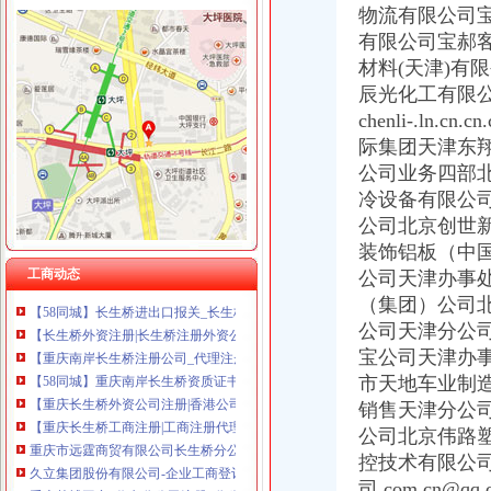
物流有限公司
有限公司宝郝
材料(天津)
长生桥注册进出口公司
辰光化工有限
“灯泡型”展线隧道。进出口平面距离为660m
chenli-.ln.cn
园林绿化公司起名,园林绿化公司名字大全-起名网
际集团天津东
州易桥财税,注册代理记账,姑苏区代理记账_苏州市州易桥财税
公司业务四部北
长春市五险一金代办,长春市产业园虚拟注册,长春市进出口权办理
冷设备有限公
青岛胶州到丰宁货运工地搬家计费方式多长时间√-青岛物流公司-百
公司北京创世
重庆有线电视网络股份有限公司南岸区长生桥营业厅_【电话地址_招聘
重庆专项审批：长生桥镇代办海关进出口许可\餐饮服务许可\道路运输-
装饰铝板（中
六号线长生桥站进出口示意图-重庆区-地铁族
工商动态
公司天津办事
【58同城】长生桥进出口报关_长生桥报关代理公司_长生桥进出口代理
（集团）公司
【长生桥外资注册|长生桥注册外资公司】-今题长生桥外资注册网
公司天津分公
【重庆南岸长生桥注册公司_代理注册公司_工商注册】-重庆工商注册
宝公司天津办
【58同城】重庆南岸长生桥资质证书办理_企业资质代理_资质代办机构
市天地车业制
【重庆长生桥外资公司注册|香港公司注册|离岸公司注册】-重庆赶集网
销售天津分公
【重庆长生桥工商注册|工商注册代理|工商注册代办】-重庆赶集网
重庆市远霆商贸有限公司长生桥分公司_【信用信息_诉讼信息_财务信
公司北京伟路
久立集团股份有限公司-企业工商登记信息公示
控技术有限公
重庆帅博工商_代办分公司注册_分公司注销_代理记账_重庆进出口许-
司.com.cn@qq.co