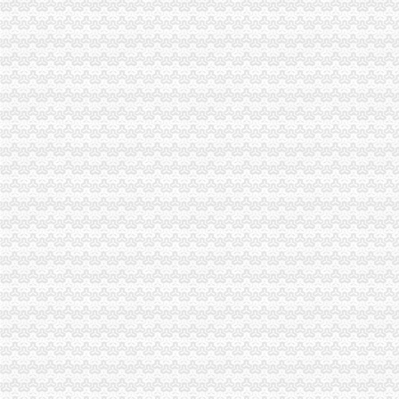
青岛胶州到丰宁货运工地搬家计费方式多长时间√-青岛物流公司-百
重庆有线电视网络股份有限公司南岸区长生桥营业厅_【电话地址_招聘
重庆专项审批：长生桥镇代办海关进出口许可\餐饮服务许可\道路运输-
六号线长生桥站进出口示意图-重庆区-地铁族
【58同城】长生桥进出口报关_长生桥报关代理公司_长生桥进出口代理
【长生桥外资注册|长生桥注册外资公司】-今题长生桥外资注册网
【重庆南岸长生桥注册公司_代理注册公司_工商注册】-重庆工商注册
【58同城】重庆南岸长生桥资质证书办理_企业资质代理_资质代办机构
【重庆长生桥外资公司注册|香港公司注册|离岸公司注册】-重庆赶集网
【重庆长生桥工商注册|工商注册代理|工商注册代办】-重庆赶集网
重庆市远霆商贸有限公司长生桥分公司_【信用信息_诉讼信息_财务信
久立集团股份有限公司-企业工商登记信息公示
重庆帅博工商_代办分公司注册_分公司注销_代理记账_重庆进出口许-
重庆海外公司注册：重庆专业代办黔江区、垫江区海关进出口权出口权
【长生桥香港公司注册|长生桥注册香港公司】-今题长生桥香港公司注
【重庆长生桥公司注册代理|公司年检代办|代办注册公司价格】-重庆赶
重庆市南岸区糖酒公司长生桥批发部_【电话地址_招聘信息_注册信息_
重庆德守商务信息咨询有限公司
【湖州瑞亿进出口贸易有限公司工商信息】-阿土伯工商信息查询
重庆粮食集团南岸区粮食有限责任公司长生桥分公司_【信用信息_诉讼
重庆市北碚区长生桥蔬菜有限公司_【信用信息_诉讼信息_财务信息_注