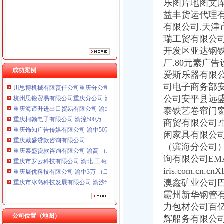
乐图片地图文库
重庆饰知广告传媒有限公司 渝中50万 （工商注册）
益丰货运代理
重庆戴盛贷款咨询有限公司
有限公司.天津
重庆泰盛贷款咨询有限公司 渝高 （工商注册）
重庆市罗云科技有限公司 渝北 工商注册
瑞工贸有限公
重庆展优科技有限公司 渝中3万 （工商注册）
开发区亚达钢
重庆市冰岛科技发展有限公司 渝沙50万 （进出口权）
厂.80元素广
重庆华康假肢矫形有限公司 渝中120万 （增资）
成功案例
爱斯乐器有限
川思博机械有限责任公司重庆分公司 渝江 （工商注册）
司电子商务部
杭州思锐贸易有限公司重庆分公司 渝中 （工商注册）
公司安平县远
重庆海谛升进出口贸易有限公司 渝北100万 （进出口权）
泰铁艺卷帘门
重庆柯翰电子有限公司 渝潼500万 （进出口权）
重庆饰知广告传媒有限公司 渝中50万 （工商注册）
商贸有限公司
重庆戴盛贷款咨询有限公司
闲家具有限公司
重庆泰盛贷款咨询有限公司 渝高 （工商注册）
（滨海分公司
重庆市罗云科技有限公司 渝北 工商注册
询有限公司EMAIL.t
重庆展优科技有限公司 渝中3万 （工商注册）
iris.com.cn.c
重庆市冰岛科技发展有限公司 渝沙50万 （进出口权）
澳鑫矿业公司
重庆华康假肢矫形有限公司 渝中120万 （增资）
霸州新华钢管
川思博机械有限责任公司重庆分公司 渝江 （工商注册）
杭州思锐贸易有限公司重庆分公司 渝中 （工商注册）
力包材公司百
公司位置（地图）
辉船务有限公