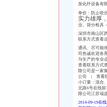
重庆市如何注册公司？需要哪些申请流程_上海赢缘财务咨询有限公司_
发化纤设备有
重庆进出口贸易公司注册流程和所需材料有什么?_浪客浪不浪_新浪博
注册一个公司的流程怎样?费用多少?-知乎
单价：防止咬合
南岸区新公司注册资金验资流程_志趣网
实力雄厚
亲身经历进出口权申请全流程-taylormay的日志-网易博客
业。筛分检具
南岸区_重庆南岸区代办公司
重庆验资开户：重庆市南岸区南坪工商代办、**-重庆爱问分类
深圳市南山区西
重庆公司变更：南岸区工商执照代办,代理记账,代办各类许可证-重
联系方式查看企
重庆无地址无办公场所居民住宅注册公司_办营业执照_非皮包空壳挂靠
重庆公司变更：工商注册公司代办免费代帐资质认证变更注销-重庆
通讯、尽可能
【58同城】广州荔湾南岸路外资公司注册_外资企业注册_代理外资公司
司热诚欢迎各
重庆公司变更：[慢牛]渝北区公司注册、增资、记账、可提供地址-重
与生产的专业企
【58同城】重庆南岸茶园新区资质证书办理_企业资质代理_资质代办机
查看联系方式
重庆自贸试验区怎么发展？主城这些区放出大招|试验区|片区|重庆_新
限公司是一家
南岸区公司注册公司注销税务清算注销公司转让法律顾问【今日推荐网
翠屏区涉外法律在线律师_翠屏区涉外法律律师在线免费咨询_华律网
公司 | 查看
莫问收获,但问耕耘(组图)_网易新闻
小订量：混合
【业务咨询】
北路6号在线
供应红酒进口清关流程|葡萄酒进口法定检测项目
限公司江苏瑞
两次会议期间中新互联互通项目有哪些进展
早报网
2014-09-
重庆自贸试验区怎么发展?主城这些区放出大招_凤凰资讯