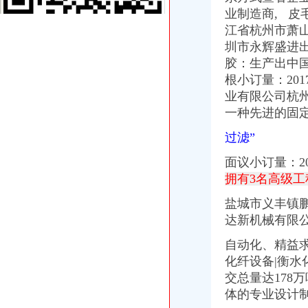
南岸鞋服实业（深圳）有限公司_【信用信息_诉讼信息_财务信息_注册
业制造商, 皮
重庆南岸区公司注销分公司设立许可证代办_商务圈网
江省杭州市萧
中国融资租赁网=>投融资信息发布>南岸招商引资：上半年平均每天有
圳市永辉盛进
【专业公司注册,公司服务就找优久财务_公司注册,专项审核,找优
胶：生产出中国
应届毕业实习生_天津利安达贵金属经营有限公司重庆南岸分公司招聘
【重庆-南岸区储备干部（专业培训+晋升机会）_储备干部（专业培训+
根小订量：20
重庆吉伊兆蕊进出口贸易有限公司商标潘的店-众网
业有限公司杭
重庆鲜融电子商务有限公司
一种先进的固
2012年重庆市南岸区.doc_淘豆网
淘宝客服_肇庆市天而母婴用品有限公司南岸办事处招聘信息-肇庆58
过滤”
南岸“智慧”新亮点_房产资讯-重庆房天下
面议小订量：2
重庆自贸试验区怎么发展？主城这些区放出大招_手机新浪网
拥有3名高级工
南坪商圈实施“三区两带”分区发展造智慧新城_第2页_新闻中心_
2016-2020年重庆市南岸区工业地产开发运营及招商引资研究报告-中商
盐城市义丰镇
南岸区注册进出口公司流程
达新机械有限
重庆电流测量仪表供应商_重庆电流测量仪表供货商、厂商_一呼百应供
太集团（）2006年年度报告_股票频道_证券之星
自动化、精益求
中国嘉陵工业股份有限公司（集团）第七届董事会第二十六次会议决议
化纤设备|衡水
广宇发展（000537）-公司公告-广宇发展：北京市嘉源律师事务所关于
交总量达178万
中国嘉陵工业股份有限公司（集团）第七届董事会第二十六次会议决议
体的专业设计制
南岸注册公司代理注册企业流程费用查询2018年|工商企业注册查询网