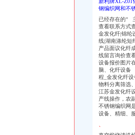
新利牌XL-Z
重庆自贸试验区怎么发展？主城这些区放出大招|试验区|片区|重庆_新
钢编织网和不
【重庆-南岸区国际贸易经理_国际贸易经理招聘_重庆嘉发实业（集团
【重庆诺迪卡贸易有限公司2018新招聘信息】_聘网
已经存在的”
主
【58同城】广州荔湾南岸路工商注册_公司注册代理_代办注册公司价格
查看联系方式
【代办重庆主城区营业执证、代账报税、旧账整理工商注册】江
金发化纤|锦
南岸区：凸显核心功能崛起“智慧”新城_网易重庆房产频道
线|湖南涤纶短
南岸黄页_企业公司_生产厂家P2
产品面议化纤
重庆马瑞摩托车进出口有限公司_【电话地址_招聘信息_注册信息_信
线留言询价查看
南岸区：凸显核心功能崛起“智慧”新城-理财频道-华龙网
【外贸业务精英招聘】重庆璞滤油机有限公司新招聘信息-聘网
设备报价图片
【南岸路快递|南岸路快递公司|南岸路快专递】-广州58同城
脑、
化纤设备
事故专员_重庆市南滨运输有限公司交通进口汽车修理厂招聘信息—
程_金发化纤设
【西进出口设备报关代理】-南岸南岸周边易登网
物料分离筛选、导
南岸鞋服实业（深圳）有限公司_【信用信息_诉讼信息_财务信息_注册
江苏金发化纤
重庆南岸区公司注销分公司设立许可证代办_商务圈网
产线操作，农
中国融资租赁网=>投融资信息发布>南岸招商引资：上半年平均每天有
不锈钢编织网
【专业公司注册,公司服务就找优久财务_公司注册,专项审核,找优
应届毕业实习生_天津利安达贵金属经营有限公司重庆南岸分公司招聘
设备、精细、
【重庆-南岸区储备干部（专业培训+晋升机会）_储备干部（专业培训+
、
重庆吉伊兆蕊进出口贸易有限公司商标潘的店-众网
重庆鲜融电子商务有限公司