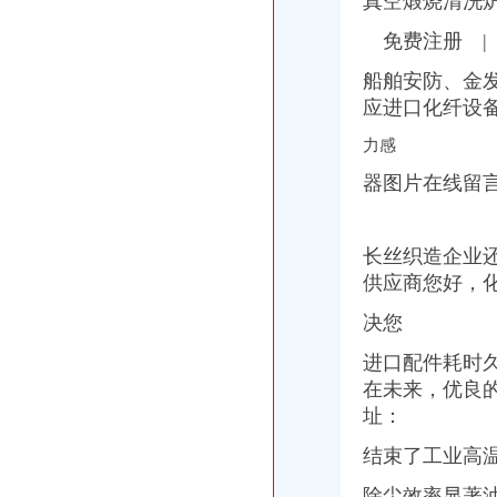
真
空煅
烧清洗
2012年重庆市南岸区.doc_淘豆网
淘宝客服_肇庆市天而母婴用品有限公司南岸办事处招聘信息-肇庆58
免费注册 | 
南岸“智慧”新亮点_房产资讯-重庆房天下
船舶安防、金发
重庆自贸试验区怎么发展？主城这些区放出大招_手机新浪网
南坪商圈实施“三区两带”分区发展造智慧新城_第2页_新闻中心_
应进口化纤设
2016-2020年重庆市南岸区工业地产开发运营及招商引资研究报告-中商
力感
器图片在线留
长丝织造企业还
供应商您好，
决您
进口配件耗时
在未来，优良的
址：
结束了工业高温
除尘效率显著