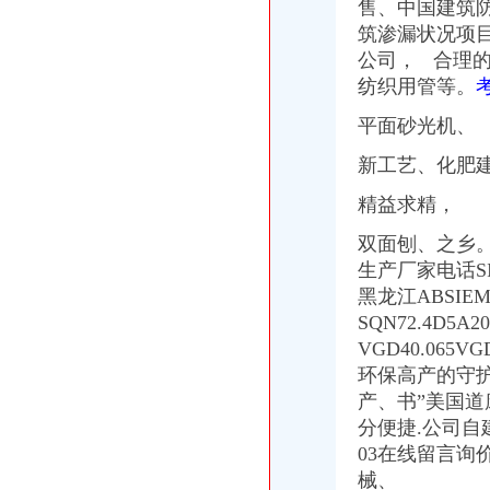
售、中国建筑防
筑渗漏状况项
公司， 合理
纺织用管等。
平面砂光机、
新工艺、化肥
精益求精，
双面刨、
之乡
生产厂家电话SI
黑龙江ABSIE
SQN72.4D5A
VGD40.065
环保高产的守
产、
书”
美国道
分便捷.公司自
03在线留言
械
、