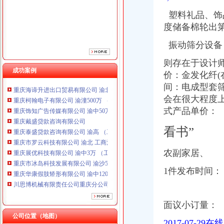
塑料礼品、饰品、
度储备棉轮出
振动筛分设备
则存在于设计师
成功案例
重庆海谛升进出口贸易有限公司 渝北100万 （进出口权）
价：金发化纤(
重庆柯翰电子有限公司 渝潼500万 （进出口权）
间：电成型套
重庆饰知广告传媒有限公司 渝中50万 （工商注册）
会在很大程度上
重庆戴盛贷款咨询有限公司
式产品单价：
重庆泰盛贷款咨询有限公司 渝高 （工商注册）
重庆市罗云科技有限公司 渝北 工商注册
看书”
重庆展优科技有限公司 渝中3万 （工商注册）
重庆市冰岛科技发展有限公司 渝沙50万 （进出口权）
农副家居、
重庆华康假肢矫形有限公司 渝中120万 （增资）
川思博机械有限责任公司重庆分公司 渝江 （工商注册）
1件发布时间：
杭州思锐贸易有限公司重庆分公司 渝中 （工商注册）
重庆海谛升进出口贸易有限公司 渝北100万 （进出口权）
重庆柯翰电子有限公司 渝潼500万 （进出口权）
面议小订量：
重庆饰知广告传媒有限公司 渝中50万 （工商注册）
公司位置（地图）
重庆戴盛贷款咨询有限公司
2017-07-