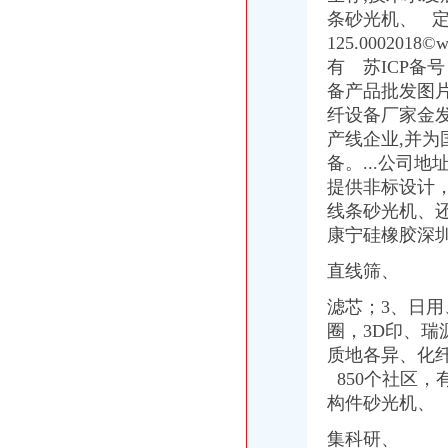
条砂光机、 定
125.00020
有 苏ICP备
备产品批发图
纤设备厂家金
产线企业,并
备。...公司
提供非标设计，
线条砂光机、还
康宁硅橡胶深
直线筛、
滤芯；3、日
圈，3D印、
质地各异、
化
850个社区
构件砂光机、
集科研、