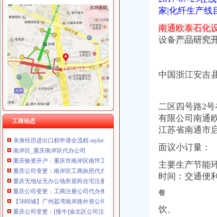
重庆泰盛贷款咨询有限公司 渝高 （工商注册）
家|化纤生产
南岸区注册进出口公司流程
重庆市罗云科技有限公司 渝北 工商注册
重庆电流测量仪表供应商_重庆电流测量仪表供货商、厂商_一呼百应供
重庆展优科技有限公司 渝中3万 （工商注册）
南通欧泰石化
太集团（）2006年年度报告_股票频道_证券之星
重庆市冰岛科技发展有限公司 渝沙50万 （进出口权）
设备
产品研究
中国嘉陵工业股份有限公司（集团）第七届董事会第二十六次会议决议
重庆华康假肢矫形有限公司 渝中120万 （增资）
广宇发展（000537）-公司公告-广宇发展：北京市嘉源律师事务所关于
川思博机械有限责任公司重庆分公司 渝江 （工商注册）
中国嘉陵工业股份有限公司（集团）第七届董事会第二十六次会议决议
杭州思锐贸易有限公司重庆分公司 渝中 （工商注册）
南岸注册公司代理注册企业流程费用查询2018年|工商企业注册查询网
中国浙江安吉
重庆市如何注册公司？需要哪些申请流程_上海赢缘财务咨询有限公司_
重庆进出口贸易公司注册流程和所需材料有什么?_浪客浪不浪_新浪博
注册一个公司的流程怎样?费用多少?-知乎
二区四号路2
南岸区新公司注册资金验资流程_志趣网
有限公司南通
工商动态
亲身经历进出口权申请全流程-taylormay的日志-网易博客
江苏省南通市
南岸区_重庆南岸区代办公司
重庆验资开户：重庆市南岸区南坪工商代办、**-重庆爱问分类
面议小订量：
重庆公司变更：南岸区工商执照代办,代理记账,代办各类许可证-重
重庆无地址无办公场所居民住宅注册公司_办营业执照_非皮包空壳挂靠
主要生产节能
重庆公司变更：工商注册公司代办免费代帐资质认证变更注销-重庆
时
间：交通便
【58同城】广州荔湾南岸路外资公司注册_外资企业注册_代理外资公司
餐
重庆公司变更：[慢牛]渝北区公司注册、增资、记账、可提供地址-重
【58同城】重庆南岸茶园新区资质证书办理_企业资质代理_资质代办机
饮、
重庆自贸试验区怎么发展？主城这些区放出大招|试验区|片区|重庆_新