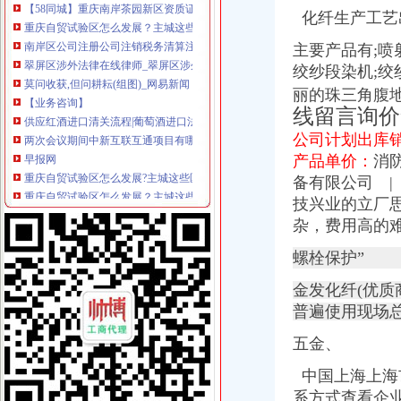
南岸区公司注册公司注销税务清算注销公司转让法律顾问【今日推荐网
化纤生产工艺
翠屏区涉外法律在线律师_翠屏区涉外法律律师在线免费咨询_华律网
主要产品有;喷
莫问收获,但问耕耘(组图)_网易新闻
绞纱段染机;绞
【业务咨询】
供应红酒进口清关流程|葡萄酒进口法定检测项目
丽的珠三角腹
两次会议期间中新互联互通项目有哪些进展
线留言询价
早报网
公司计划出库销
重庆自贸试验区怎么发展?主城这些区放出大招_凤凰资讯
产品单价：
消
重庆自贸试验区怎么发展？主城这些区放出大招|试验区|片区|重庆_新
备有限公司 |
【重庆-南岸区国际贸易经理_国际贸易经理招聘_重庆嘉发实业（集团
【重庆诺迪卡贸易有限公司2018新招聘信息】_聘网
技兴业的立厂
【58同城】广州荔湾南岸路工商注册_公司注册代理_代办注册公司价格
杂，费用高的
【代办重庆主城区营业执证、代账报税、旧账整理工商注册】江
螺栓保护”
南岸区：凸显核心功能崛起“智慧”新城_网易重庆房产频道
南岸黄页_企业公司_生产厂家P2
金发化纤(优
重庆马瑞摩托车进出口有限公司_【电话地址_招聘信息_注册信息_信
普遍使用现场总
南岸区：凸显核心功能崛起“智慧”新城-理财频道-华龙网
【外贸业务精英招聘】重庆璞滤油机有限公司新招聘信息-聘网
五金、
【南岸路快递|南岸路快递公司|南岸路快专递】-广州58同城
事故专员_重庆市南滨运输有限公司交通进口汽车修理厂招聘信息—
中国上海上海市
【西进出口设备报关代理】-南岸南岸周边易登网
系方式查看企