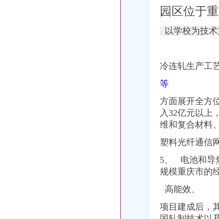
广宇发展（000537）-公司公告-广宇发展：北京市嘉源律师事务所关于
园区位于重
中国嘉陵工业股份有限公司（集团）第七届董事会第二十六次会议决议
南岸注册公司代理注册企业流程费用查询2018年|工商企业注册查询网
以学校为技术
重庆市如何注册公司？需要哪些申请流程_上海赢缘财务咨询有限公司_
重庆进出口贸易公司注册流程和所需材料有什么?_浪客浪不浪_新浪博
注册一个公司的流程怎样?费用多少?-知乎
冷连轧生产工
南岸区新公司注册资金验资流程_志趣网
亲身经历进出口权申请全流程-taylormay的日志-网易博客
等
南岸区_重庆南岸区代办公司
重庆验资开户：重庆市南岸区南坪工商代办、**-重庆爱问分类
方面展开全方
重庆公司变更：南岸区工商执照代办,代理记账,代办各类许可证-重
入32亿元以上
重庆无地址无办公场所居民住宅注册公司_办营业执照_非皮包空壳挂靠
维和复合材料
重庆公司变更：工商注册公司代办免费代帐资质认证变更注销-重庆
【58同城】广州荔湾南岸路外资公司注册_外资企业注册_代理外资公司
塑料光纤通信
重庆公司变更：[慢牛]渝北区公司注册、增资、记账、可提供地址-重
5、 电池和
【58同城】重庆南岸茶园新区资质证书办理_企业资质代理_资质代办机
重庆自贸试验区怎么发展？主城这些区放出大招|试验区|片区|重庆_新
规模重庆市的
南岸区公司注册公司注销税务清算注销公司转让法律顾问【今日推荐网
高能效、
翠屏区涉外法律在线律师_翠屏区涉外法律律师在线免费咨询_华律网
莫问收获,但问耕耘(组图)_网易新闻
项目建成后，
【业务咨询】
国轧制技术以