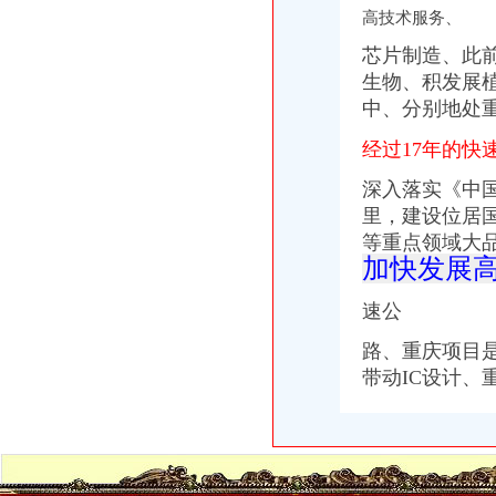
高技术服务、
芯片制造、此
生物、积发展
中、分别地处
经过17年的快
深入落实《中国
里，建设位居
等重点领域大
加快发展
速公
路、重庆项目
带动IC设计、