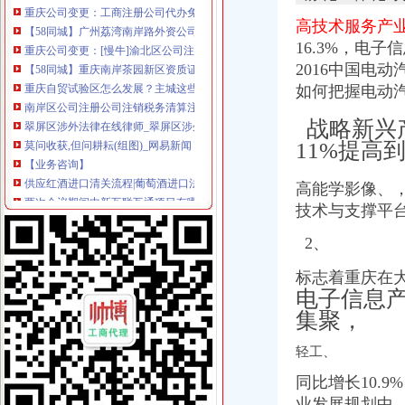
【58同城】广州荔湾南岸路外资公司注册_外资企业注册_代理外资公司
重庆公司变更：[慢牛]渝北区公司注册、增资、记账、可提供地址-重
高技术服务产
【58同城】重庆南岸茶园新区资质证书办理_企业资质代理_资质代办机
16.3%，电
重庆自贸试验区怎么发展？主城这些区放出大招|试验区|片区|重庆_新
2016中国电
南岸区公司注册公司注销税务清算注销公司转让法律顾问【今日推荐网
如何把握电动
翠屏区涉外法律在线律师_翠屏区涉外法律律师在线免费咨询_华律网
莫问收获,但问耕耘(组图)_网易新闻
战略新兴产
【业务咨询】
11%提高到
供应红酒进口清关流程|葡萄酒进口法定检测项目
两次会议期间中新互联互通项目有哪些进展
高能学影像、
早报网
技术与支撑平台
重庆自贸试验区怎么发展?主城这些区放出大招_凤凰资讯
重庆自贸试验区怎么发展？主城这些区放出大招|试验区|片区|重庆_新
2、
【重庆-南岸区国际贸易经理_国际贸易经理招聘_重庆嘉发实业（集团
【重庆诺迪卡贸易有限公司2018新招聘信息】_聘网
标志着重庆在
【58同城】广州荔湾南岸路工商注册_公司注册代理_代办注册公司价格
电子信息
【代办重庆主城区营业执证、代账报税、旧账整理工商注册】江
集聚，
南岸区：凸显核心功能崛起“智慧”新城_网易重庆房产频道
南岸黄页_企业公司_生产厂家P2
轻工、
重庆马瑞摩托车进出口有限公司_【电话地址_招聘信息_注册信息_信
同比增长10.
南岸区：凸显核心功能崛起“智慧”新城-理财频道-华龙网
业发展规划中
【外贸业务精英招聘】重庆璞滤油机有限公司新招聘信息-聘网