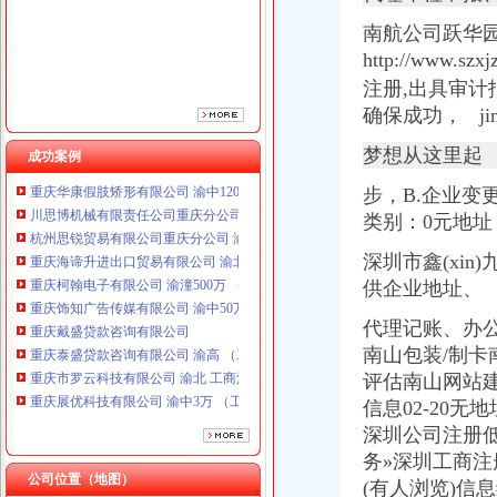
重庆柯翰电子有限公司 渝潼500万 （进出口权）
南航公司跃华园
重庆饰知广告传媒有限公司 渝中50万 （工商注册）
http://ww
重庆戴盛贷款咨询有限公司
重庆泰盛贷款咨询有限公司 渝高 （工商注册）
注册,
出具审计
重庆市罗云科技有限公司 渝北 工商注册
确保成功， jin
重庆展优科技有限公司 渝中3万 （工商注册）
重庆市冰岛科技发展有限公司 渝沙50万 （进出口权）
梦想从这里起
成功案例
重庆华康假肢矫形有限公司 渝中120万 （增资）
步，B.企业变更（
川思博机械有限责任公司重庆分公司 渝江 （工商注册）
类别：0元地
杭州思锐贸易有限公司重庆分公司 渝中 （工商注册）
重庆海谛升进出口贸易有限公司 渝北100万 （进出口权）
深圳市鑫(xin
重庆柯翰电子有限公司 渝潼500万 （进出口权）
供企业地址、
重庆饰知广告传媒有限公司 渝中50万 （工商注册）
重庆戴盛贷款咨询有限公司
代理记账、办
重庆泰盛贷款咨询有限公司 渝高 （工商注册）
南山包装/制卡
重庆市罗云科技有限公司 渝北 工商注册
评估南山网站建
重庆展优科技有限公司 渝中3万 （工商注册）
信息02-20无
重庆市冰岛科技发展有限公司 渝沙50万 （进出口权）
重庆华康假肢矫形有限公司 渝中120万 （增资）
深圳公司注册低
川思博机械有限责任公司重庆分公司 渝江 （工商注册）
务»深圳工商注
杭州思锐贸易有限公司重庆分公司 渝中 （工商注册）
公司位置（地图）
(有人浏览)信