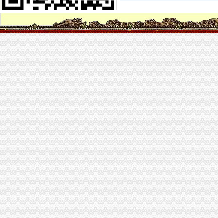
【置业公司注册进出口公司注册房地产公司注册】-南山科技园易登网
在深圳南山申请进出口权有什么好处深圳其他注册今题网
华侨城代理注册公司南山区白石洲代办营业执照代办个体工商户-一
南山村公司注册_南山村注册公司_南山村代办注册公司_南山村代理公
深圳公司变更：南山前海专业快速免费注册公司.价办理进出口权-
深圳南山代办营业执照,南山申请进出口经营_志趣网
深圳市海鹏进出口贸易南山分公司
南山海外公司注册_南山代办海外公司注册_南山代理海外公司注册-qd8
科技园代理注册公司南山科技园代办营业执照大冲个体工商户-久久信
出口注册公司_出口注册厂家_公司黄页-阿里巴巴
赣州市南山进出口贸易有限公司
南山有代理注册公司吗哪家注册代理公司好_深圳赢态企业咨询_新浪博
【代办深圳南山区申请进出口经营权】价格_厂家_图片-Hc360慧聪网
提供深圳南山进口/深圳南山进口代理/南山进口报关（图）-供应信息-
深圳市南山区科技公司注册流程《官方一览表,深圳市南山区科技公司
南山的进出口怎么办理_第1页_深圳教育培训门户_教育_西祠胡同
深圳代理公司注册多少钱？注册深圳公司哪家好？_搜狐理财_搜狐网
深圳注册500万进出口公司哪家_工商注册第一品牌_新浪博客
南山注册进出口公司
深圳市辖区天马物流有限公司-页
厦门赫姆斯进出口有限公司
深圳市迪安国际货运代理有限公司