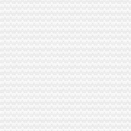
山西华南煤化有限公司南山煤矿-企业信用深度报告-企业库-智
绍兴市昌茂进出口有限公司档案_企业资质证书_中国服装网
宁波市南山进出口有限公司_【信用信息_诉讼信息_财务信息_注册信息
深圳南山企业注册
【南山区注册外资公司,代表处,出口退税,进出口权】-久久信息网
深圳南山电子公司注册,深圳南山进出口公司注册-深圳58同城
南山无须办公地址注册公司办理进出口权-南山周边工商注册|深圳酷易搜
宁波市南山进出口有限公司
南山公司注册进出口权申请龙岗记账报税【今日推荐网-深圳工商/税务/
义乌市南山进出口有限公司
南山区贸易公司进出口权办理如何申请进出口权_2018新公司注册信
代理进出口业务代办南山进出口资质注册
深圳南山个体户注册代理南山进出口经营权快速办-久久信息网
深圳公司注册前海公司注册南山区注册公司
南油代理注册公司南山区南头代办营业执照后海代办个体工商户-产
罗湖福田南山注册深圳进出口贸易公司办理进出口经营权-深圳58同城
南山代理注册进口公司选达尔安财税-咨询-十堰网
深圳市南山进出口权公司办理要求《官方指定,深圳市南山进出口权公
深圳市通万达进出口有限公司/南山
深圳市南山进出口经营权办理流程,深圳市南山进出口经营权办理流
深圳南山哪里有申请进出口权代办公司-商务服务