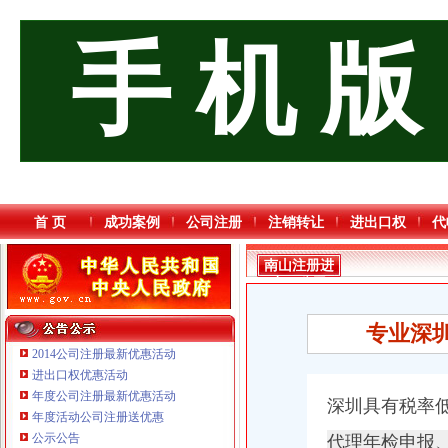
手 机 版
首 页
成功案例
公司注册
注销转让
进出口权
代
南山注册进
出口公司
专业深
2014公司注册最新优惠活动
进出口权优惠活动
年度公司注册最新优惠活动
深圳具有税率低
年度活动公司注册送优惠
重庆海谛升进出口贸易有限公司 渝北100万 （进出口权）
公示公告
代理年检申报