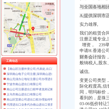
与全国各地相比
A;提供深圳市
实力雄厚,
南山注册进出口公司
深圳市辖区天马物流有限公司-页
我们的租赁合
厦门赫姆斯进出口有限公司
注册正规专业,
深圳市迪安国际货运代理有限公司
增资， 239
山西华南煤化有限公司南山煤矿-企业信用深度报告-企业库-智
绍兴市昌茂进出口有限公司档案_企业资质证书_中国服装网
申请H.香港公
宁波市南山进出口有限公司_【信用信息_诉讼信息_财务信息_注册信息
财务会计
报告
深圳南山企业注册
工商动态
般纳税人,
股东
【南山区注册外资公司,代表处,出口退税,进出口权】-久久信息网
深圳南山电子公司注册,深圳南山进出口公司注册-深圳58同城
诚信,
南山无须办公地址注册公司办理进出口权-南山周边工商注册|深圳酷易搜
变更公司类型
宁波市南山进出口有限公司
南山公司注册进出口权申请龙岗记账报税【今日推荐网-深圳工商/税务/
际化程度高,信
义乌市南山进出口有限公司
同，明玛标价
南山区贸易公司进出口权办理如何申请进出口权_2018新公司注册信
看到的，是珠三
代理进出口业务代办南山进出口资质注册
03-06低价转
深圳南山个体户注册代理南山进出口经营权快速办-久久信息网