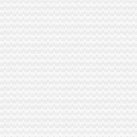
南山办理进口公司注册选达尔安财税-咨询-十堰网
南山办理进出口权哪家好|香港公司注册|华创财务代理不二之选_华创公
南山公司办理进出口权-商务服务-绍兴E网
宁波市南山进出口有限公司联系方式_信用报告_工商信息-启信宝
南山工商注册厂家_南山工商注册厂家/公司-阿里巴巴公司黄页
深圳市壹加壹进出口有限公司
南山公司注册代理记账报税龙华进出口经营权申请_深圳博远知识产权
注册南山外资公司-商务服务
2017年深圳南山办理进出口权应该注意什么？
深圳市南山科技园一般纳税人公司注册、外资公司注册-深圳58同城
深圳南山外贸公司如何办理进出口退税-中介代理
南山注册公司,南山代理记账报税,进出口经营权快速办-深圳58同城
深圳市海鹏进出口贸易公司南山分公司联系方式_信用报告_工商信息-
【置业公司注册进出口公司注册房地产公司注册】-南山科技园易登网
在深圳南山申请进出口权有什么好处深圳其他注册今题网
华侨城代理注册公司南山区白石洲代办营业执照代办个体工商户-一
南山村公司注册_南山村注册公司_南山村代办注册公司_南山村代理公
深圳公司变更：南山前海专业快速免费注册公司.价办理进出口权-
深圳南山代办营业执照,南山申请进出口经营_志趣网
深圳市海鹏进出口贸易南山分公司
南山海外公司注册_南山代办海外公司注册_南山代理海外公司注册-qd8