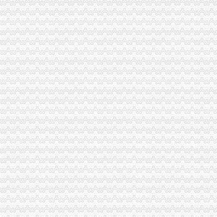
科技园代理注册公司南山科技园代办营业执照大冲个体工商户-久久信
出口注册公司_出口注册厂家_公司黄页-阿里巴巴
赣州市南山进出口贸易有限公司
南山有代理注册公司吗哪家注册代理公司好_深圳赢态企业咨询_新浪博
【代办深圳南山区申请进出口经营权】价格_厂家_图片-Hc360慧聪网
提供深圳南山进口/深圳南山进口代理/南山进口报关（图）-供应信息-
深圳市南山区科技公司注册流程《官方一览表,深圳市南山区科技公司
南山的进出口怎么办理_第1页_深圳教育培训门户_教育_西祠胡同
深圳代理公司注册多少钱？注册深圳公司哪家好？_搜狐理财_搜狐网
深圳注册500万进出口公司哪家_工商注册第一品牌_新浪博客