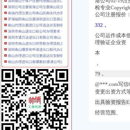
港公司02-19
深圳公司注册前海公司注册南山区注册公司
检专业Copyright
南油代理注册公司南山区南头代办营业执照后海代办个体工商户-产
公司注册报价
罗湖福田南山注册深圳进出口贸易公司办理进出口经营权-深圳58同城
南山代理注册进口公司选达尔安财税-咨询-十堰网
332，
深圳市南山进出口权公司办理要求《官方指定,深圳市南山进出口权公
深圳市通万达进出口有限公司/南山
公司运作成本低
深圳市南山进出口经营权办理流程,深圳市南山进出口经营权办理流
理验证企业资
深圳南山哪里有申请进出口权代办公司-商务服务
南山办理进口公司注册选达尔安财税-咨询-十堰网
本
南山办理进出口权哪家好|香港公司注册|华创财务代理不二之选_华创公
，
南山公司办理进出口权-商务服务-绍兴E网
宁波市南山进出口有限公司联系方式_信用报告_工商信息-启信宝
79，
南山工商注册厂家_南山工商注册厂家/公司-阿里巴巴公司黄页
深圳市壹加壹进出口有限公司
@***.co
南山公司注册代理记账报税龙华进出口经营权申请_深圳博远知识产权
变更出资方式等
注册南山外资公司-商务服务
2017年深圳南山办理进出口权应该注意什么？
出具验资报告E
深圳市南山科技园一般纳税人公司注册、外资公司注册-深圳58同城
经营范围、
深圳南山外贸公司如何办理进出口退税-中介代理
南山注册公司,南山代理记账报税,进出口经营权快速办-深圳58同城
深圳市海鹏进出口贸易公司南山分公司联系方式_信用报告_工商信息-